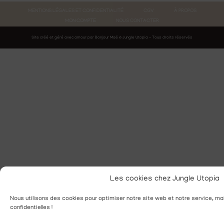
MENTIONS LÉGALES ET CONFIDENTIALITÉ
CGV
À PROPOS
MON COMPTE
NOUS CONTACTER
Site créé et géré avec amour par Bonjour Maé © Jungle Utopia - Tous droits réservés
Les cookies chez Jungle Utopia
Nous utilisons des cookies pour optimiser notre site web et notre service, ma
confidentielles !