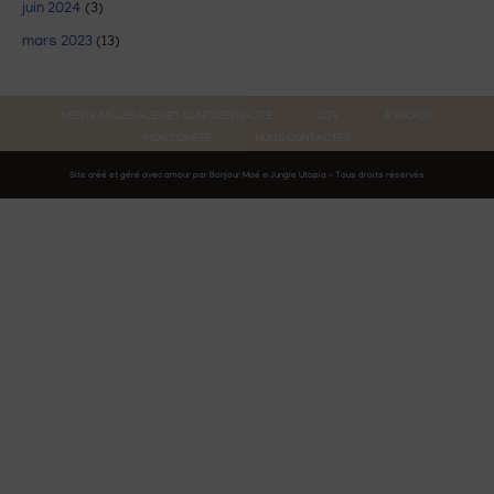
juin 2024
(3)
mars 2023
(13)
MENTIONS LÉGALES ET CONFIDENTIALITÉ
CGV
À PROPOS
MON COMPTE
NOUS CONTACTER
Site créé et géré avec amour par Bonjour Maé © Jungle Utopia - Tous droits réservés