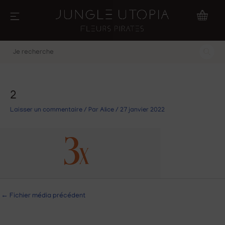
Aller
au
contenu
Je
recherche
2
Laisser un commentaire
/ Par
Alice
/
27 janvier 2022
←
Fichier média précédent